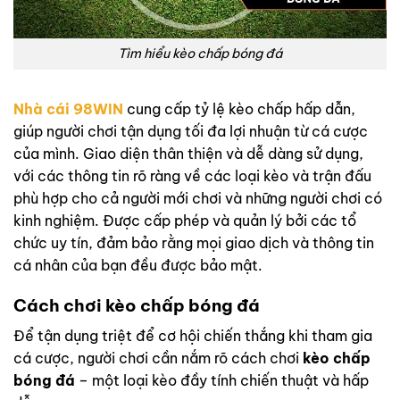
Tìm hiểu kèo chấp bóng đá
Nhà cái 98WIN
cung cấp tỷ lệ kèo chấp hấp dẫn,
giúp người chơi tận dụng tối đa lợi nhuận từ cá cược
của mình. Giao diện thân thiện và dễ dàng sử dụng,
với các thông tin rõ ràng về các loại kèo và trận đấu
phù hợp cho cả người mới chơi và những người chơi có
kinh nghiệm. Được cấp phép và quản lý bởi các tổ
chức uy tín, đảm bảo rằng mọi giao dịch và thông tin
cá nhân của bạn đều được bảo mật.
Cách chơi kèo chấp bóng đá
Để tận dụng triệt để cơ hội chiến thắng khi tham gia
cá cược, người chơi cần nắm rõ cách chơi
kèo chấp
bóng đá
– một loại kèo đầy tính chiến thuật và hấp