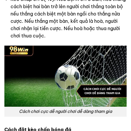
cách biệt hai bàn trở lên người chơi thắng toàn bộ
nếu thắng cách biệt một bàn ngồi cho thắng nửa
cược. Nếu thắng một bàn, kết quả là hoà, người
chơi nhận lại tiền cược. Nếu hoà hoặc thua người
chơi thua cuộc.
Cách chơi cực dễ người chơi dễ dàng tham gia
Cách đặt kèo chấp bóng đá