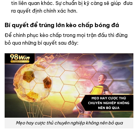
tin liên quan khác. Sự chuẩn bị kỹ càng sẽ giúp đưa
ra quyết định chính xác hơn.
Bí quyết để trúng lớn kèo chấp bóng đá
Để chinh phục kèo chấp trong mọi trận đấu thì đừng
bỏ qua những bí quyết sau đây:
Mẹo hay cược thủ chuyên nghiệp không nên bỏ qua