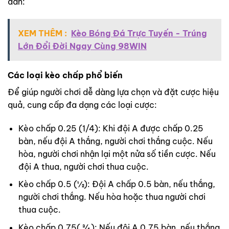
dẫn:
XEM THÊM :
Kèo Bóng Đá Trực Tuyến - Trúng
Lớn Đổi Đời Ngay Cùng 98WIN
Các loại kèo chấp phổ biến
Để giúp người chơi dễ dàng lựa chọn và đặt cược hiệu
quả, cung cấp đa dạng các loại cược:
Kèo chấp 0.25 (1/4): Khi đội A được chấp 0.25
bàn, nếu đội A thắng, người chơi thắng cuộc. Nếu
hòa, người chơi nhận lại một nửa số tiền cược. Nếu
đội A thua, người chơi thua cuộc.
Kèo chấp 0.5 (½): Đội A chấp 0.5 bàn, nếu thắng,
người chơi thắng. Nếu hòa hoặc thua người chơi
thua cuộc.
Kèo chấp 0.75( ¾ ): Nếu đội A 0.75 bàn, nếu thắng