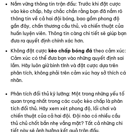
Nắm vững thông tin trận đấu: Trước khi đặt cược
vào kèo chấp, hãy chắc chắn rằng bạn đã nắm rõ
thông tin về cả hai đội bóng, bao gồm phong độ
gần đây, chấn thương cầu thủ, và chiến thuật của
huấn luyện viên. Thông tin càng chi tiết sẽ giúp bạn
đưa ra quyết định chính xác hơn.
Không đặt cược
kèo chấp bóng đá
theo cảm xúc:
Cảm xúc có thể đưa bạn vào những quyết định sai
lầm. Hãy luôn giữ bình tĩnh và đặt cược dựa trên
phân tích, không phải trên cảm xúc hay sở thích cá
nhân.
Phân tích đối thủ kỹ lưỡng: Một trong những yếu tố
quan trọng nhất trong các cuộc kèo chấp là phân
tích đối thủ. Hãy xem xét phong độ, lối chơi và
chiến thuật của cả hai đội. Đội nào có nhiều cầu
thủ chủ chốt bắn nhẹ vắng mặt? Tất cả những chi
tiết này sẽ ảnh hưởng kết quả trận đấu.