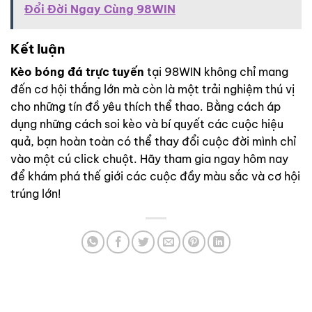
Đổi Đời Ngay Cùng 98WIN
Kết luận
Kèo bóng đá trực tuyến
tại 98WIN không chỉ mang
đến cơ hội thắng lớn mà còn là một trải nghiệm thú vị
cho những tín đồ yêu thích thể thao. Bằng cách áp
dụng những cách soi kèo và bí quyết các cuộc hiệu
quả, bạn hoàn toàn có thể thay đổi cuộc đời mình chỉ
vào một cú click chuột. Hãy tham gia ngay hôm nay
để khám phá thế giới các cuộc đầy màu sắc và cơ hội
trúng lớn!