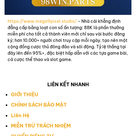
https://www.mega9pixel.studio/
- Nhà cái khẳng định
đẳng cấp bằng loạt con số ấn tượng: 88K là phần thưởng
miễn phí cho tất cả thành viên mới chỉ sau vài bước đăng
ký; hơn 10.000+ người chơi truy cập mỗi ngày, tạo nên một
cộng đồng cược thủ đông đảo và sôi động. Tỷ lệ thắng tại
đây lên đến 95%+, đặc biệt hấp dẫn với các tựa game bài,
cá cược thể thao và slot game.
LIÊN KẾT NHANH
GIỚI THIỆU
CHÍNH SÁCH BẢO MẬT
Liên Hệ
MIỄN TRỪ TRÁCH NHIỆM