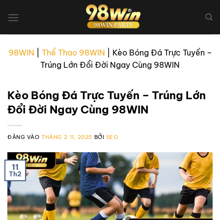
Bỏ
qua
nội
dung
98WIN
|
Thể Thao 98WIN
|
Kèo Bóng Đá Trực Tuyến –
Trúng Lớn Đổi Đời Ngay Cùng 98WIN
Kèo Bóng Đá Trực Tuyến – Trúng Lớn
Đổi Đời Ngay Cùng 98WIN
ĐĂNG VÀO
THÁNG 2 11, 2025
BỞI
SEO
11
Th2