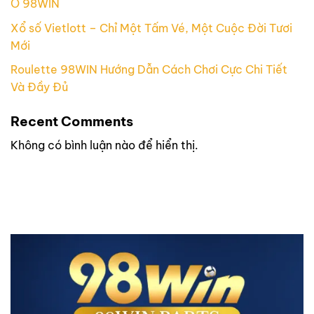
Ở 98WIN
Xổ số Vietlott – Chỉ Một Tấm Vé, Một Cuộc Đời Tươi
Mới
Roulette 98WIN Hướng Dẫn Cách Chơi Cực Chi Tiết
Và Đầy Đủ
Recent Comments
Không có bình luận nào để hiển thị.