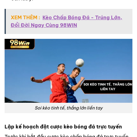
XEM THÊM :
Kèo Chấp Bóng Đá - Trúng Lớn,
Đổi Đời Ngay Cùng 98WIN
Soi kèo tinh tế, thắng lớn liền tay
Lập kế hoạch đặt cược kèo bóng đá trực tuyến
Trước khi bắt đầu cược kèo chấp bóng đá trực tuyến