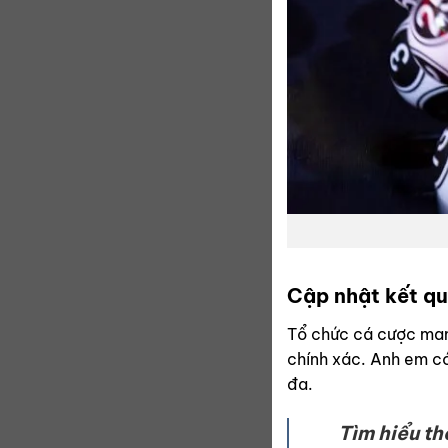
Cập nhật kết q
Tổ chức cá cược mang
chính xác. Anh em có 
đa.
Tìm hiểu t