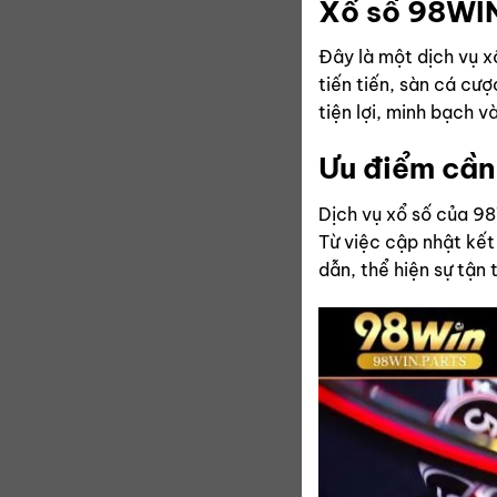
Xổ số 98WIN
Đây là một dịch vụ x
tiến tiến, sàn cá cư
tiện lợi, minh bạch v
Ưu điểm cần
Dịch vụ xổ số của 98
Từ việc cập nhật kết
dẫn, thể hiện sự tận