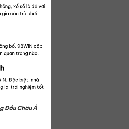
hống, xổ số lô đề với
 gia các trò chơi
 công bố. 98WIN cập
n quan trọng nào.
ch
WIN. Đặc biệt, nhà
 lại trải nghiệm tốt
g Đầu Châu Á