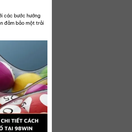
với các bước hướng
uôn đảm bảo một trải