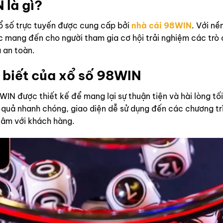
 là gì?
ổ số trực tuyến được cung cấp bởi
nhà cái 98WIN
. Với n
ợc mang đến cho người tham gia cơ hội trải nghiệm các trò
à an toàn.
 biết của xổ số 98WIN
WIN được thiết kế để mang lại sự thuận tiện và hài lòng tối
 quả nhanh chóng, giao diện dễ sử dụng đến các chương tr
 tâm với khách hàng.