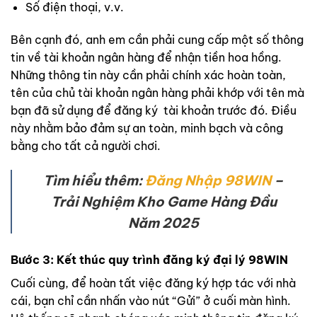
Số điện thoại, v.v.
Bên cạnh đó, anh em cần phải cung cấp một số thông
tin về tài khoản ngân hàng để nhận tiền hoa hồng.
Những thông tin này cần phải chính xác hoàn toàn,
tên của chủ tài khoản ngân hàng phải khớp với tên mà
bạn đã sử dụng để đăng ký tài khoản trước đó. Điều
này nhằm bảo đảm sự an toàn, minh bạch và công
bằng cho tất cả người chơi.
Tìm hiểu thêm:
Đăng Nhập 98WIN
–
Trải Nghiệm Kho Game Hàng Đầu
Năm 2025
Bước 3: Kết thúc quy trình đăng ký đại lý 98WIN
Cuối cùng, để hoàn tất việc đăng ký hợp tác với nhà
cái, bạn chỉ cần nhấn vào nút “Gửi” ở cuối màn hình.