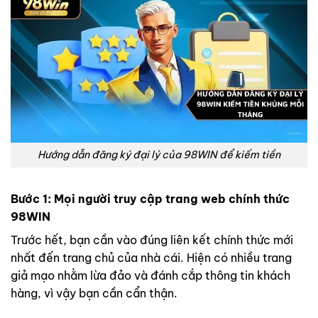
Hướng dẫn đăng ký đại lý của 98WIN để kiếm tiền
Bước 1: Mọi người truy cập trang web chính thức
98WIN
Trước hết, bạn cần vào đúng liên kết chính thức mới
nhất đến trang chủ của nhà cái. Hiện có nhiều trang
giả mạo nhằm lừa đảo và đánh cắp thông tin khách
hàng, vì vậy bạn cần cẩn thận.