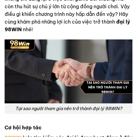
còn thu hút sự chú ý lớn từ cộng đồng người chơi. Vậy
điều gì khiến chương trình này hấp dẫn đến vậy? Hãy
cùng khám phá những lợi ích của việc trở thành
đại lý
98WIN
nhé!
Tại sao người tham gia nên trở thành đại lý 98WIN?
Cơ hội hợp tác