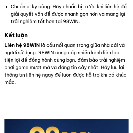
Chuẩn bị kỹ càng: Hãy chuẩn bị trước khi liên hệ để
giải quyết vấn đề được nhanh gọn hơn và mang lại
trải nghiệm tốt hơn tại 98WIN.
Kết luận
Liên hệ 98WIN
là cầu nối quan trọng giữa nhà cái và
người sử dụng. 98WIN cung cấp nhiều kênh liên lạc
tiện lợi để đồng hành cùng bạn, đảm bảo trải nghiệm
chơi game mượt mà và đáng tin cậy nhất. Hãy lưu lại
thông tin liên hệ ngay để luôn được hỗ trợ khi có khúc
mắc.