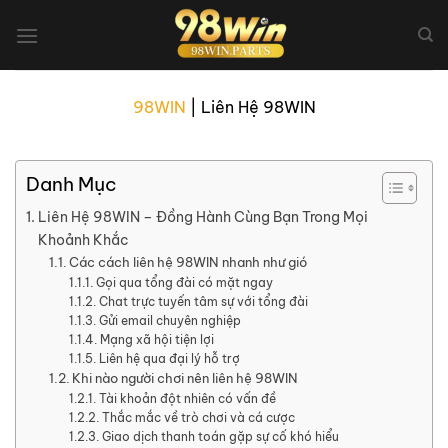
Bỏ
qua
nội
dung
98WIN
|
Liên Hệ 98WIN
Danh Mục
Liên Hệ 98WIN – Đồng Hành Cùng Bạn Trong Mọi
Khoảnh Khắc
Các cách liên hệ 98WIN nhanh như gió
Gọi qua tổng đài có mặt ngay
Chat trực tuyến tâm sự với tổng đài
Gửi email chuyên nghiệp
Mạng xã hội tiện lợi
Liên hệ qua đại lý hỗ trợ
Khi nào người chơi nên liên hệ 98WIN
Tài khoản đột nhiên có vấn đề
Thắc mắc về trò chơi và cá cược
Giao dịch thanh toán gặp sự cố khó hiểu