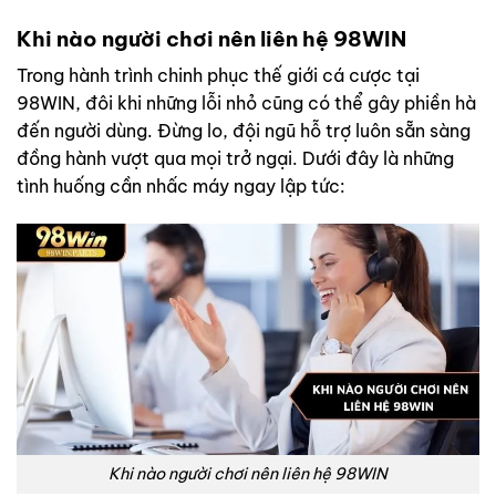
Khi nào người chơi nên liên hệ 98WIN
Trong hành trình chinh phục thế giới cá cược tại
98WIN, đôi khi những lỗi nhỏ cũng có thể gây phiền hà
đến người dùng. Đừng lo, đội ngũ hỗ trợ luôn sẵn sàng
đồng hành vượt qua mọi trở ngại. Dưới đây là những
tình huống cần nhấc máy ngay lập tức:
Khi nào người chơi nên liên hệ 98WIN