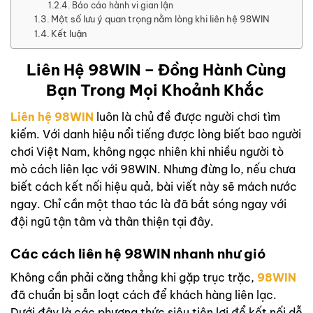
Báo cáo hành vi gian lận
Một số lưu ý quan trọng nằm lòng khi liên hệ 98WIN
Kết luận
Liên Hệ 98WIN – Đồng Hành Cùng
Bạn Trong Mọi Khoảnh Khắc
Liên hệ 98WIN
luôn là chủ đề được người chơi tìm
kiếm. Với danh hiệu nổi tiếng được lòng biết bao người
chơi Việt Nam, không ngạc nhiên khi nhiều người tò
mò cách liên lạc với 98WIN. Nhưng đừng lo, nếu chưa
biết cách kết nối hiệu quả, bài viết này sẽ mách nước
ngay. Chỉ cần một thao tác là đã bắt sóng ngay với
đội ngũ tận tâm và thân thiện tại đây.
Các cách liên hệ 98WIN nhanh như gió
Không cần phải căng thẳng khi gặp trục trặc,
98WIN
đã chuẩn bị sẵn loạt cách để khách hàng liên lạc.
Dưới đây là các phương thức siêu tiện lợi để kết nối dễ