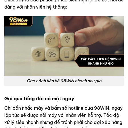
dàng với nhân viên hệ thống:
Các cách liên hệ 98WIN nhanh như gió
Gọi qua tổng đài có mặt ngay
Chỉ cần nhấc máy và bấm số hotline của 98WIN, ngay
lập tức sẽ được nối máy với nhân viên hỗ trợ. Tốc độ
xử lý siêu nhanh nhưng để tránh phải chờ đợi xếp hàng