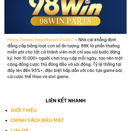
https://www.mega9pixel.studio/
- Nhà cái khẳng định
đẳng cấp bằng loạt con số ấn tượng: 88K là phần thưởng
miễn phí cho tất cả thành viên mới chỉ sau vài bước đăng
ký; hơn 10.000+ người chơi truy cập mỗi ngày, tạo nên một
cộng đồng cược thủ đông đảo và sôi động. Tỷ lệ thắng tại
đây lên đến 95%+, đặc biệt hấp dẫn với các tựa game bài,
cá cược thể thao và slot game.
LIÊN KẾT NHANH
GIỚI THIỆU
CHÍNH SÁCH BẢO MẬT
Liên Hệ