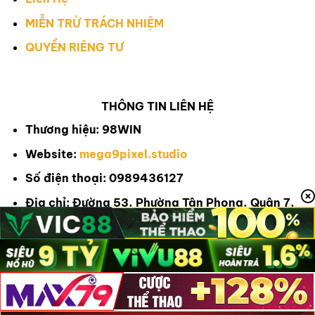
MIỄN TRỪ TRÁCH NHIỆM
QUYỀN RIÊNG TƯ
THÔNG TIN LIÊN HỆ
Thương hiệu: 98WIN
Website:
mega9pixel.studio
Số điện thoại: 0989436127
Địa chỉ: Đường 53, Phường Tân Phong, Quận 7,
Hồ Chí Minh
Email:
info@98winparts.com