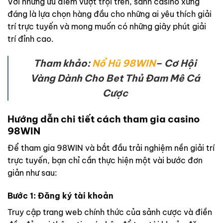
Với những ưu điểm vượt trội trên, sảnh casino xứng
đáng là lựa chọn hàng đầu cho những ai yêu thích giải
trí trực tuyến và mong muốn có những giây phút giải
trí đỉnh cao.
Tham khảo:
Nổ Hũ 98WIN
– Cơ Hội
Vàng Dành Cho Bet Thủ Đam Mê Cá
Cược
Hướng dẫn chi tiết cách tham gia casino
98WIN
Để tham gia 98WIN và bắt đầu trải nghiệm nền giải trí
trực tuyến, bạn chỉ cần thực hiện một vài bước đơn
giản như sau:
Bước 1: Đăng ký tài khoản
Truy cập trang web chính thức của sảnh cược và điền