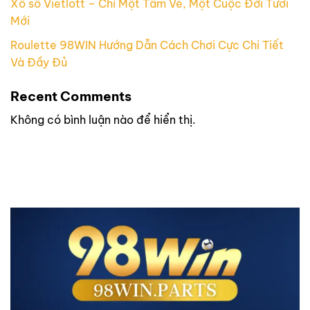
Xổ số Vietlott – Chỉ Một Tấm Vé, Một Cuộc Đời Tươi
Mới
Roulette 98WIN Hướng Dẫn Cách Chơi Cực Chi Tiết
Và Đầy Đủ
Recent Comments
Không có bình luận nào để hiển thị.