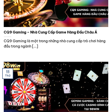
CQ9 Gaming – Nhà Cung Cấp Game Hàng Đầu Châu Á
CQ9 Gaming là một trong những nhà cung cấp trò chơi hàng
đầu trong ngành [...]
11
Th2