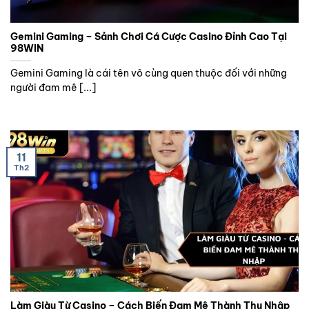
Gemini Gaming – Sảnh Chơi Cá Cược Casino Đỉnh Cao Tại
98WIN
Gemini Gaming là cái tên vô cùng quen thuộc đối với những
người đam mê [...]
11
Th2
Làm Giàu Từ Casino – Cách Biến Đam Mê Thành Thu Nhập