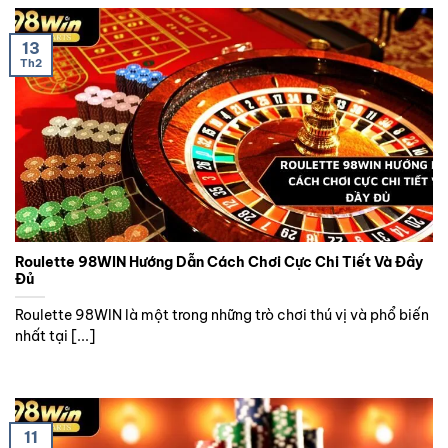
13
Th2
Roulette 98WIN Hướng Dẫn Cách Chơi Cực Chi Tiết Và Đầy
Đủ
Roulette 98WIN là một trong những trò chơi thú vị và phổ biến
nhất tại [...]
11