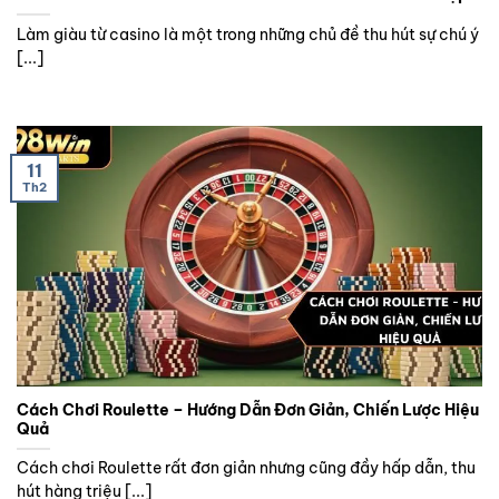
Làm giàu từ casino là một trong những chủ đề thu hút sự chú ý
[...]
11
Th2
Cách Chơi Roulette – Hướng Dẫn Đơn Giản, Chiến Lược Hiệu
Quả
Cách chơi Roulette rất đơn giản nhưng cũng đầy hấp dẫn, thu
hút hàng triệu [...]