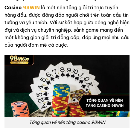
Casino
98WIN
là một nền tảng giải trí trực tuyến
hàng đầu, được đông đảo người chơi trên toàn cầu tin
tưởng và yêu thích. Với sự kết hợp giữa công nghệ hiện
đại và dịch vụ chuyên nghiệp, sảnh game mang đến
một không gian giải trí đẳng cấp, đáp ứng mọi nhu cầu
của người đam mê cá cược.
Tổng quan về nền tảng casino 98WIN