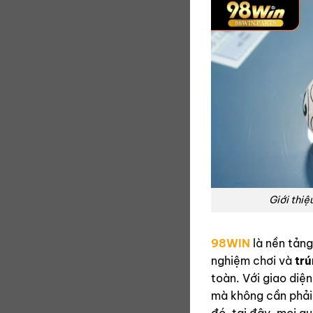
Giới thiệ
98WIN
là nền tảng
nghiệm chơi và
trú
toàn. Với giao diệ
mà không cần phải
đó, tại đây, mọi q