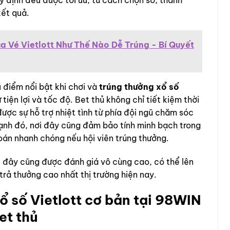
kết quả.
a Vé Vietlott Như Thế Nào Dễ Trúng - Bí Quyết
 điểm nổi bật khi chơi và
trúng thưởng xổ số
 tiện lợi và tốc độ. Bet thủ không chỉ tiết kiệm thời
ược sự hỗ trợ nhiệt tình từ phía đội ngũ chăm sóc
ạnh đó, nơi đây cũng đảm bảo tính minh bạch trong
oán nhanh chóng nếu hội viên trúng thưởng.
ại đây cũng được đánh giá vô cùng cao, có thể lên
ệ trả thưởng cao nhất thị trường hiện nay.
ổ số Vietlott cơ bản tại 98WIN
et thủ