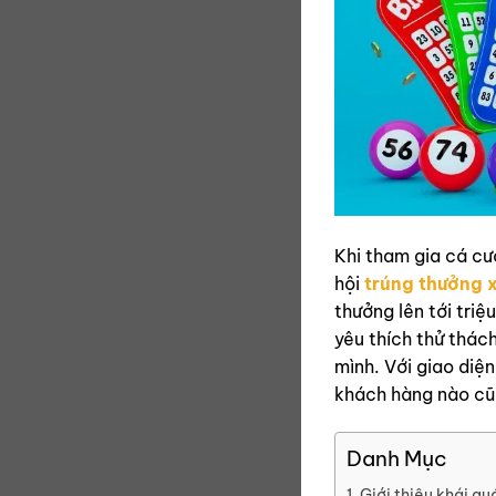
Khi tham gia cá cư
hội
trúng thưởng x
thưởng lên tới triệ
yêu thích thử thá
mình. Với giao diệ
khách hàng nào cũ
Danh Mục
Giới thiệu khái qu