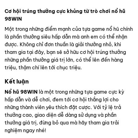
Cơ hội trúng thưởng cực khủng từ trò chơi nổ hũ
98WIN
Một trong những điểm mạnh của tựa game nổ hũ chính
là phần thưởng siêu hấp dẫn mà anh em có thể nhận
được. Không chỉ đơn thuần là giải thưởng nhỏ, khi
tham gia tại đây, bạn sẽ sở hữu cơ hội trúng thưởng
những phần thưởng giá trị lớn, có thể lên đến hàng
triệu, thậm chí lên tới chục triệu.
Kết luận
Nổ hũ 98WIN
là một trong những tựa game cực kỳ
hấp dẫn và dễ chơi, đem tới cơ hội thắng lợi cho
những thành viên yêu thích đặt cược. Với tỷ lệ trả
thưởng cao, giao diện dễ dàng sử dụng và phần
thưởng giá trị, đừng bỏ qua mà hãy tham gia trải
nghiệm ngay nhé!