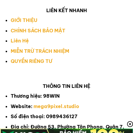
LIÊN KẾT NHANH
GIỚI THIỆU
CHÍNH SÁCH BẢO MẬT
Liên Hệ
MIỄN TRỪ TRÁCH NHIỆM
QUYỀN RIÊNG TƯ
THÔNG TIN LIÊN HỆ
Thương hiệu: 98WIN
Website:
mega9pixel.studio
Số điện thoại: 0989436127
Địa chỉ: Đường 53, Phường Tân Phong, Quận 7,