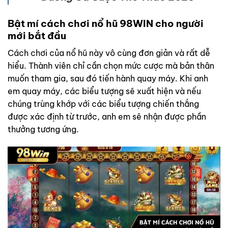
Bật mí cách chơi nổ hũ 98WIN cho người
mới bắt đầu
Cách chơi của nổ hũ này vô cùng đơn giản và rất dễ
hiểu. Thành viên chỉ cần chọn mức cược mà bản thân
muốn tham gia, sau đó tiến hành quay máy. Khi anh
em quay máy, các biểu tượng sẽ xuất hiện và nếu
chúng trùng khớp với các biểu tượng chiến thắng
được xác định từ trước, anh em sẽ nhận được phần
thưởng tương ứng.