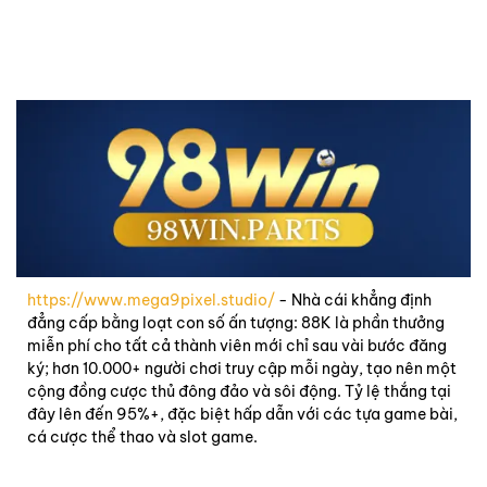
https://www.mega9pixel.studio/
- Nhà cái khẳng định
đẳng cấp bằng loạt con số ấn tượng: 88K là phần thưởng
miễn phí cho tất cả thành viên mới chỉ sau vài bước đăng
ký; hơn 10.000+ người chơi truy cập mỗi ngày, tạo nên một
cộng đồng cược thủ đông đảo và sôi động. Tỷ lệ thắng tại
đây lên đến 95%+, đặc biệt hấp dẫn với các tựa game bài,
cá cược thể thao và slot game.