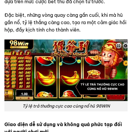
dựa trên mức cược bet thủ đã chọn từ trước.
Đặc biệt, những vòng quay càng gần cuối, khi mà hũ
gần nổ, tỷ lệ thắng càng cao, tạo ra một cảm giác hồi
hộp, đầy kịch tính cho thành viên.
Tỷ lệ trả thưởng cực cao cùng nổ hũ 98WIN
Giao diện dễ sử dụng và không quá phức tạp đối
với người chơi mới