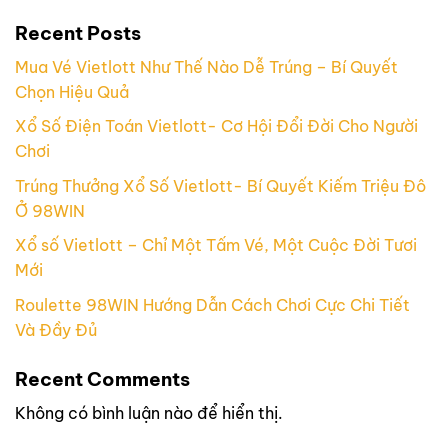
Recent Posts
Mua Vé Vietlott Như Thế Nào Dễ Trúng – Bí Quyết
Chọn Hiệu Quả
Xổ Số Điện Toán Vietlott- Cơ Hội Đổi Đời Cho Người
Chơi
Trúng Thưởng Xổ Số Vietlott- Bí Quyết Kiếm Triệu Đô
Ở 98WIN
Xổ số Vietlott – Chỉ Một Tấm Vé, Một Cuộc Đời Tươi
Mới
Roulette 98WIN Hướng Dẫn Cách Chơi Cực Chi Tiết
Và Đầy Đủ
Recent Comments
Không có bình luận nào để hiển thị.