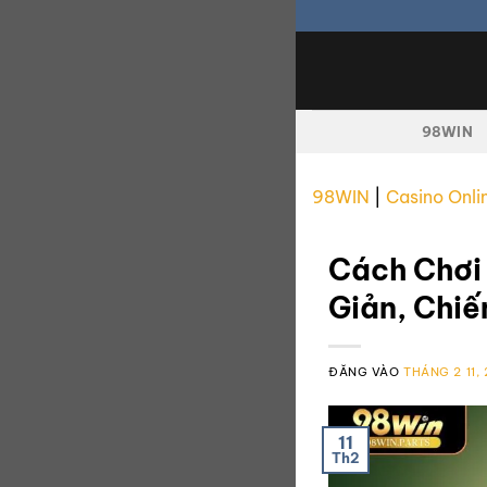
Bỏ
qua
nội
dung
98WIN
98WIN
|
Casino Onl
Cách Chơi
Giản, Chiế
ĐĂNG VÀO
THÁNG 2 11,
11
Th2