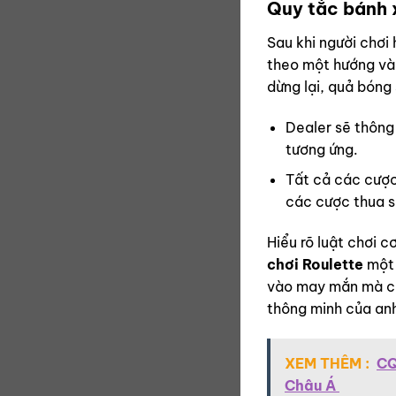
Quy tắc bánh 
Sau khi người chơi
theo một hướng và 
dừng lại, quả bóng 
Dealer sẽ thông
tương ứng.
Tất cả các cược
các cược thua s
Hiểu rõ luật chơi 
chơi Roulette
một 
vào may mắn mà còn
thông minh của an
XEM THÊM :
CQ
Châu Á