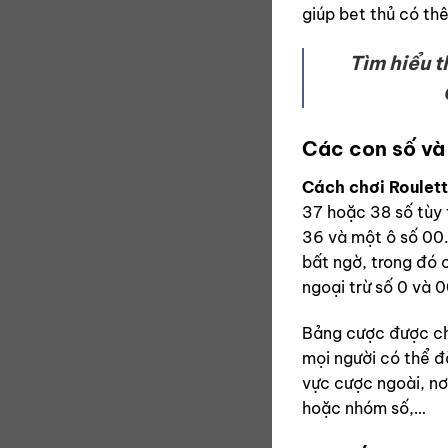
giúp bet thủ có th
Tìm hiểu 
Các con số và
Cách chơi Roulet
37 hoặc 38 số tùy 
36 và một ô số 00.
bất ngờ, trong đó 
ngoại trừ số 0 và 
Bảng cược được chi
mọi người có thể đ
vực cược ngoài, nơ
hoặc nhóm số,…