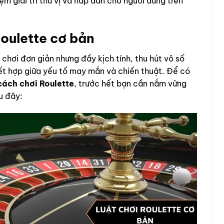
m giải trí thú vị và hấp dẫn cho người dùng trên
Roulette cơ bản
 chơi đơn giản nhưng đầy kịch tính, thu hút vô số
kết hợp giữa yếu tố may mắn và chiến thuật. Để có
cách chơi Roulette
, trước hết bạn cần nắm vững
u đây: