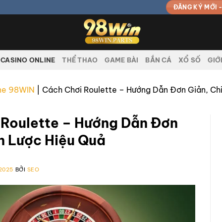
ĐĂNG KÝ MỚI -
CASINO ONLINE
THỂ THAO
GAME BÀI
BẮN CÁ
XỔ SỐ
GIỚ
ine 98WIN
|
Cách Chơi Roulette – Hướng Dẫn Đơn Giản, Ch
 Roulette – Hướng Dẫn Đơn
n Lược Hiệu Quả
 2025
BỞI
SEO