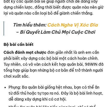
bắt kỹ các quân bài sẽ giúp người chơi dễ dàng xây
dựng chiến lược, đồng thời biết được quân nào nên giữ
lại và quân nào cần loại bỏ để giành chiến thắng.
Tìm hiểu thêm:
Cách Nghe Vị Xóc Đĩa
– Bí Quyết Làm Chủ Mọi Cuộc Chơi
Bộ bài cần biết
Cách đánh mạt chược
đơn giản nhất là anh em cần
phải biết xây dựng các bộ bài một cách hoàn chỉnh.
Tuy nhiên, có vô vàn cách kết hợp quân bài, 98WIN đã
tổng hợp giúp bạn những bộ cơ bản để trở thành người
chơi xuất sắc.
Phụng: Ba quân bài giống hệt nhau, bạn có thể ăn
từ đối thủ hoặc tự tạo ra nó. Đây là bộ bài linh hoạt,
dễ dàng xây dựng khi có cơ hội.