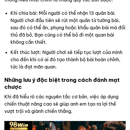
Khi chia bài: Mỗi người có thể nhận 13 quân bài.
Người chơi đầu tiên sẽ rút một quân từ tường bài,
sau đó có thể ăn, phụng hoặc khẩu quân bài mà đối
thủ đã bỏ, Bạn cũng có thể bỏ đi một quan bài
không cần thiết.
Kết thúc lượt: Người chơi sẽ tiếp tục lượt của mình
cho đến khi có ai đó tạo thành bộ bài hoàn chỉnh,
tức là đạt mãn quan.
Những lưu ý đặc biệt trong cách đánh mạt
chược
Khi đã hiểu rõ các nguyên tắc cơ bản, việc áp dụng
chiến thuật nâng cao sẽ giúp anh em tạo ra lợi thế
vượt trội và giành chiến thắng.