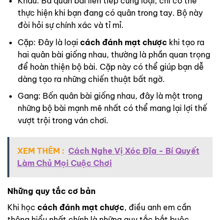
Khẩu: Ba quân bài liên tiếp cùng loại, chỉ có thể
thực hiện khi bạn đang có quân trong tay. Bộ này
đòi hỏi sự chính xác và tỉ mỉ.
Cặp: Đây là loại
cách đánh mạt chược
khi tạo ra
hai quân bài giống nhau, thường là phần quan trọng
để hoàn thiện bộ bài. Cặp này có thể giúp bạn dễ
dàng tạo ra những chiến thuật bất ngờ.
Gang: Bốn quân bài giống nhau, đây là một trong
những bộ bài mạnh mẽ nhất có thể mang lại lợi thế
vượt trội trong ván chơi.
XEM THÊM :
Cách Nghe Vị Xóc Đĩa - Bí Quyết
Làm Chủ Mọi Cuộc Chơi
Những quy tắc cơ bản
Khi học
cách đánh mạt chược
, điều anh em cần
thông hiểu nhất chính là những quy tắc bắt buộc.