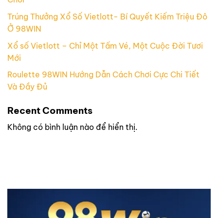
Trúng Thưởng Xổ Số Vietlott- Bí Quyết Kiếm Triệu Đô
Ở 98WIN
Xổ số Vietlott – Chỉ Một Tấm Vé, Một Cuộc Đời Tươi
Mới
Roulette 98WIN Hướng Dẫn Cách Chơi Cực Chi Tiết
Và Đầy Đủ
Recent Comments
Không có bình luận nào để hiển thị.