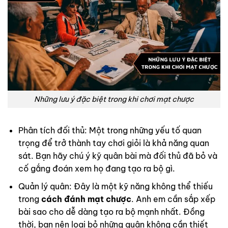
Những lưu ý đặc biệt trong khi chơi mạt chược
Phân tích đối thủ: Một trong những yếu tố quan
trọng để trở thành tay chơi giỏi là khả năng quan
sát. Bạn hãy chú ý kỹ quân bài mà đối thủ đã bỏ và
cố gắng đoán xem họ đang tạo ra bộ gì.
Quản lý quân: Đây là một kỹ năng không thể thiếu
trong
cách đánh mạt chược
. Anh em cần sắp xếp
bài sao cho dễ dàng tạo ra bộ mạnh nhất. Đồng
thời, bạn nên loại bỏ những quân không cần thiết