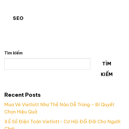
SEO
Tìm kiếm
TÌM
KIẾM
Recent Posts
Mua Vé Vietlott Như Thế Nào Dễ Trúng – Bí Quyết
Chọn Hiệu Quả
Xổ Số Điện Toán Vietlott- Cơ Hội Đổi Đời Cho Người
Chơi