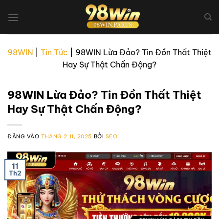
Bỏ
qua
nội
dung
98WIN
|
Tin Tức
|
98WIN Lừa Đảo? Tin Đồn Thất Thiệt
Hay Sự Thật Chấn Động?
98WIN Lừa Đảo? Tin Đồn Thất Thiệt
Hay Sự Thật Chấn Động?
ĐĂNG VÀO
THÁNG 2 11, 2025
BỞI
SEO
11
Th2