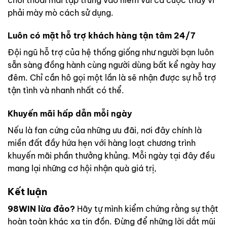
phải mày mò cách sử dụng.
Luôn có mặt hỗ trợ khách hàng tận tâm 24/7
Đội ngũ hỗ trợ của hệ thống giống như người bạn luôn
sẵn sàng đồng hành cùng người dùng bất kể ngày hay
đêm. Chỉ cần hô gọi một lần là sẽ nhận được sự hỗ trợ
tận tình và nhanh nhất có thể.
Khuyến mãi hấp dẫn mỗi ngày
Nếu là fan cứng của những ưu đãi, nơi đây chính là
miền đất đầy hứa hẹn với hàng loạt chương trình
khuyến mãi phần thưởng khủng. Mỗi ngày tại đây đều
mang lại những cơ hội nhận quà giá trị,
Kết luận
98WIN lừa đảo?
Hãy tự mình kiểm chứng rằng sự thật
hoàn toàn khác xa tin đồn. Đừng để những lời dắt mũi