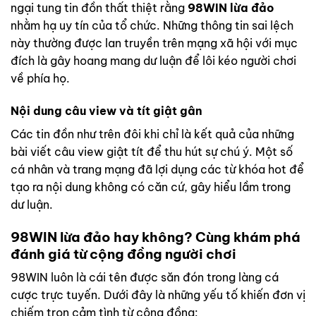
ngại tung tin đồn thất thiệt rằng
98WIN lừa đảo
nhằm hạ uy tín của tổ chức. Những thông tin sai lệch
này thường được lan truyền trên mạng xã hội với mục
đích là gây hoang mang dư luận để lôi kéo người chơi
về phía họ.
Nội dung câu view và tít giật gân
Các tin đồn như trên đôi khi chỉ là kết quả của những
bài viết câu view giật tít để thu hút sự chú ý. Một số
cá nhân và trang mạng đã lợi dụng các từ khóa hot để
tạo ra nội dung không có căn cứ, gây hiểu lầm trong
dư luận.
98WIN lừa đảo hay không? Cùng khám phá
đánh giá từ cộng đồng người chơi
98WIN luôn là cái tên được săn đón trong làng cá
cược trực tuyến. Dưới đây là những yếu tố khiến đơn vị
chiếm trọn cảm tình từ cộng đồng: