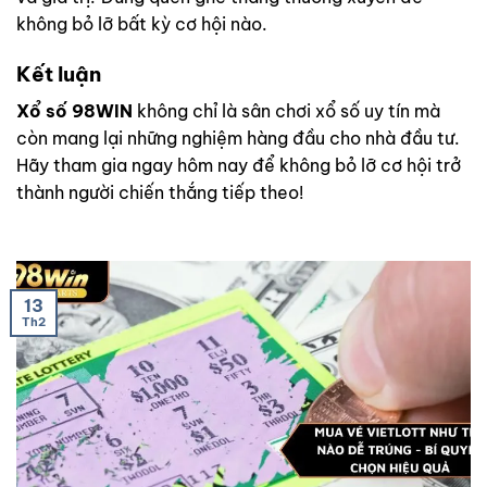
không bỏ lỡ bất kỳ cơ hội nào.
Kết luận
Xổ số 98WIN
không chỉ là sân chơi xổ số uy tín mà
còn mang lại những nghiệm hàng đầu cho nhà đầu tư.
Hãy tham gia ngay hôm nay để không bỏ lỡ cơ hội trở
thành người chiến thắng tiếp theo!
13
Th2