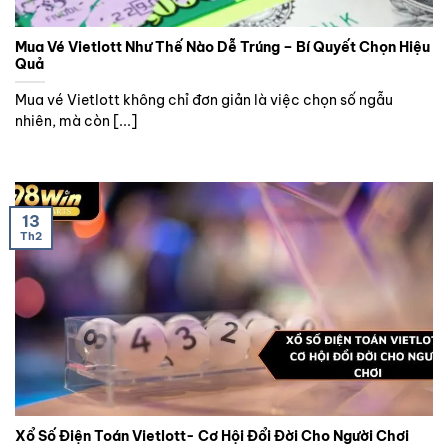
Mua Vé Vietlott Như Thế Nào Dễ Trúng – Bí Quyết Chọn Hiệu
Quả
Mua vé Vietlott không chỉ đơn giản là việc chọn số ngẫu
nhiên, mà còn [...]
13
Th2
Xổ Số Điện Toán Vietlott- Cơ Hội Đổi Đời Cho Người Chơi