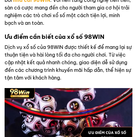
sàn cá cược mang đến cho người tham gia cơ hội trải
nghiệm các trò chơi xổ số một cách tiện lợi, minh
bạch và an toàn.
Ưu điểm cần biết của xổ số 98WIN
Dịch vụ xổ số của 98WIN được thiết kế để mang lại sự
thuận tiện và hài lòng tối đa cho người chơi. Từ việc
cập nhật kết quả nhanh chóng, giao diện dễ sử dụng
đến các chương trình khuyến mãi hấp dẫn, thể hiện sự
tận tâm với khách hàng.