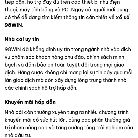
tiếp cận, hỗ trợ đầy đủ trên các thiết bị như điện
thoại, máy tính bảng và PC. Ngay cả người mới cũng
có thể dễ dàng tìm kiếm thông tin cần thiết về
xổ số
98WIN.
Nhà cái uy tín
98WIN đã khẳng định uy tín trong ngành nhờ vào dịch
vụ chăm sóc khách hàng chu đáo, chính sách minh
bạch và đảm bảo an toàn tuyệt đối trong mọi giao
dịch. Hãng cược không chỉ mang lại sự tin cậy qua mỗi
lần giao dịch mà còn xây dựng lòng trung thành nhờ
các chính sách hỗ trợ hấp dẫn.
Khuyến mãi hấp dẫn
Nhà cái còn thường xuyên tung ra nhiều chương trình
khuyến mãi có sức hút lớn, cùng các phần thưởng giá
trị nhằm nâng cao và tăng cường từng trải nghiệm của
nhà đầu tư.