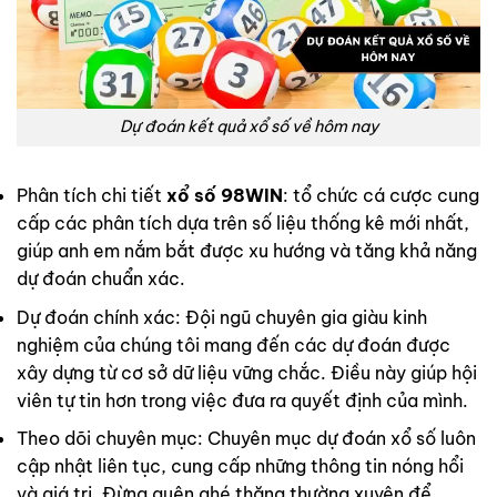
Dự đoán kết quả xổ số về hôm nay
Phân tích chi tiết
xổ số 98WIN
: tổ chức cá cược cung
cấp các phân tích dựa trên số liệu thống kê mới nhất,
giúp anh em nắm bắt được xu hướng và tăng khả năng
dự đoán chuẩn xác.
Dự đoán chính xác: Đội ngũ chuyên gia giàu kinh
nghiệm của chúng tôi mang đến các dự đoán được
xây dựng từ cơ sở dữ liệu vững chắc. Điều này giúp hội
viên tự tin hơn trong việc đưa ra quyết định của mình.
Theo dõi chuyên mục: Chuyên mục dự đoán xổ số luôn
cập nhật liên tục, cung cấp những thông tin nóng hổi
và giá trị. Đừng quên ghé thăng thường xuyên để