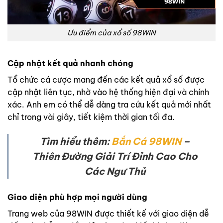
Ưu điểm của xổ số 98WIN
Cập nhật kết quả nhanh chóng
Tổ chức cá cược mang đến các kết quả xổ số được
cập nhật liên tục, nhờ vào hệ thống hiện đại và chính
xác. Anh em có thể dễ dàng tra cứu kết quả mới nhất
chỉ trong vài giây, tiết kiệm thời gian tối đa.
Tìm hiểu thêm:
Bắn Cá 98WIN
–
Thiên Đường Giải Trí Đỉnh Cao Cho
Các Ngư Thủ
Giao diện phù hợp mọi người dùng
Trang web của 98WIN được thiết kế với giao diện dễ